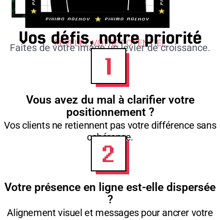
Vos défis, notre priorité
RÉVÉLEZ VOTRE POTENTIEL
Faites de votre image un levier de croissance.
Vous avez du mal à clarifier votre
positionnement ?
Vos clients ne retiennent pas votre différence sans
cohérence.
Votre présence en ligne est-elle dispersée
?
Alignement visuel et messages pour ancrer votre