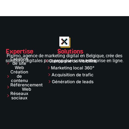
Expertise
Solutions
Piximo, agence de marketing digital en Belgique, crée des
Création
solutions digitales pour propulser votre entreprise en ligne.
Campagne de visibilité
de site
Web
Marketing local 360°
Création
Acquisition de trafic
de
contenu
Génération de leads
Référencement
Web
Réseaux
sociaux