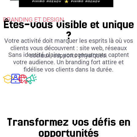
BRANDING ET DESIGN
Êtes-vous visible et unique
?
Votre activité doit marquer les esprits là où vos
clients vous découvrent : site web, réseaux
Sans identité claire, vos concurrents captent
sociaux, supports physiques.
votre audience. Un branding fort attire et
fidélise vos clients dans la durée.
Transformez vos défis en
opportunités