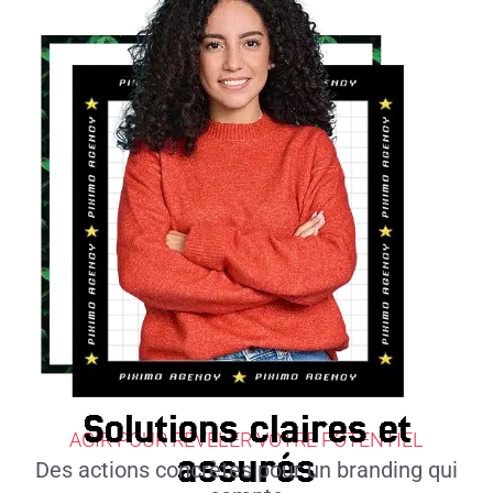
Solutions claires et
AGIR POUR RÉVÉLER VOTRE POTENTIEL
assurés
Des actions concrètes pour un branding qui