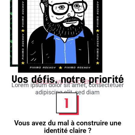
Vos défis, notre priorité
RÉVÉLEZ VOTRE POTENTIEL
Lorem ipsum dolor sit amet, consectetuer
adipiscing elit, sed diam
Vous avez du mal à construire une
identité claire ?