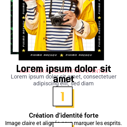
Lorem ipsum dolor sit
AGIR POUR RÉVÉLER VOTRE POTENTIEL
amet
Lorem ipsum dolor sit amet, consectetuer
adipiscing elit, sed diam
Création d’identité forte
Image claire et alignée pour marquer les esprits.