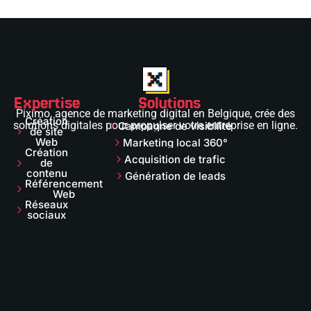
Expertise
Solutions
Piximo, agence de marketing digital en Belgique, crée des
Création
solutions digitales pour propulser votre entreprise en ligne.
Campagne de visibilité
de site
Web
Marketing local 360°
Création
Acquisition de trafic
de
contenu
Génération de leads
Référencement
Web
Réseaux
sociaux