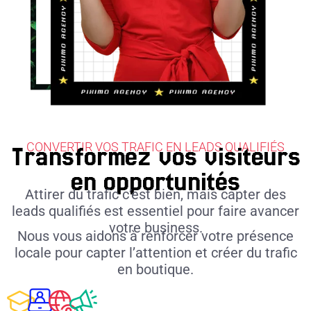
CONVERTIR VOS TRAFIC EN LEADS QUALIFIÉS
Transformez vos visiteurs
en opportunités
Attirer du trafic c’est bien, mais capter des
leads qualifiés est essentiel pour faire avancer
votre business.
Nous vous aidons à renforcer votre présence
locale pour capter l’attention et créer du trafic
en boutique.