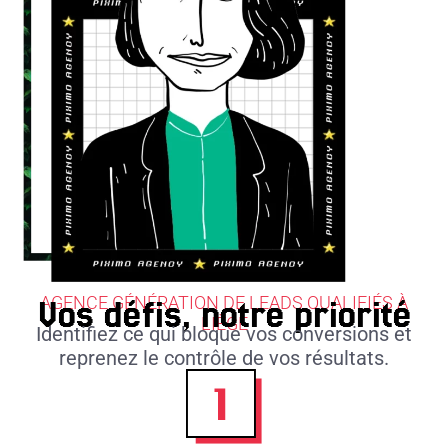
AGENCE GÉNÉRATION DE LEADS QUALIFIÉS À
Vos défis, notre priorité
LIÈGE
Identifiez ce qui bloque vos conversions et
reprenez le contrôle de vos résultats.