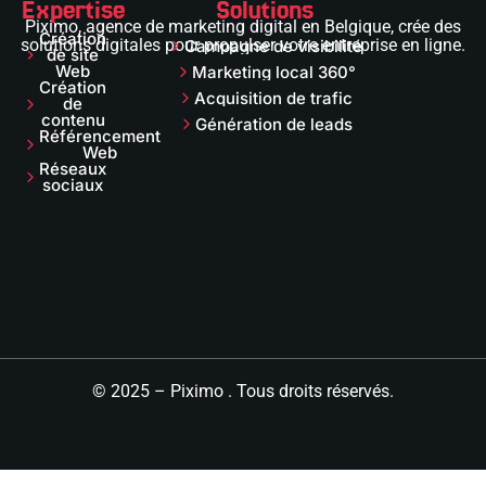
Expertise
Solutions
Piximo, agence de marketing digital en Belgique, crée des
Création
solutions digitales pour propulser votre entreprise en ligne.
Campagne de visibilité
de site
Web
Marketing local 360°
Création
Acquisition de trafic
de
contenu
Génération de leads
Référencement
Web
Réseaux
sociaux
© 2025 – Piximo . Tous droits réservés.