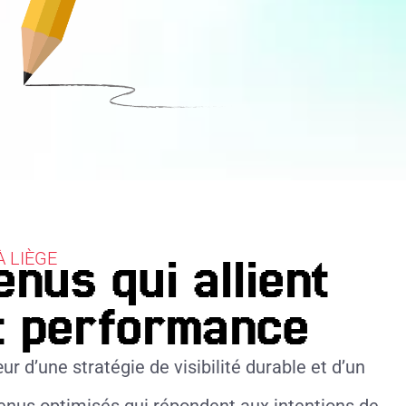
 LIÈGE
nus qui allient
et performance
r d’une stratégie de visibilité durable et d’un
nus optimisés qui répondent aux intentions de