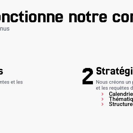
nctionne notre co
enus
.
s
Stratég
ntes et les
Nous créons un p
et les requêtes 
Calendrie
Thématiq
Structure