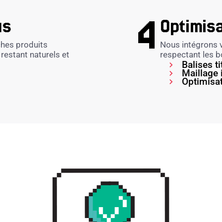
us
Optimisa
ches produits
Nous intégrons v
restant naturels et
respectant les 
Balises t
Maillage 
Optimisa