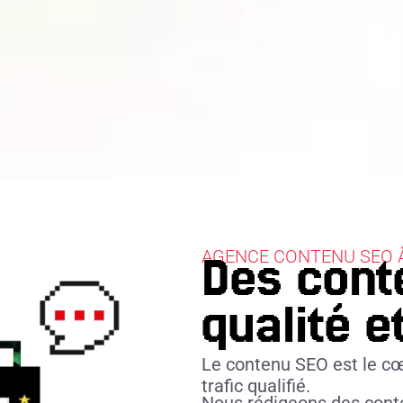
AGENCE CONTENU SEO À
Des conte
qualité 
Le contenu SEO est le cœu
trafic qualifié.
Nous rédigeons des conte