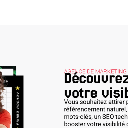
AGENCE DE MARKETING 
Découvrez
votre visib
Vous souhaitez attirer p
référencement naturel,
mots-clés, un SEO tech
booster votre visibilit